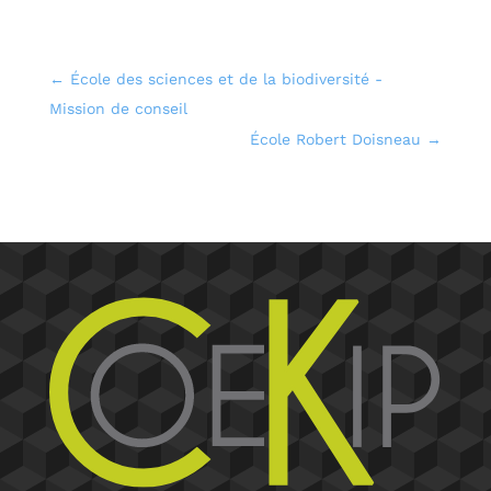
←
École des sciences et de la biodiversité -
Mission de conseil
École Robert Doisneau
→