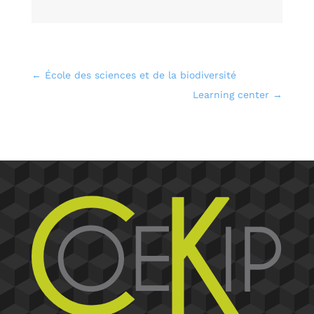
←
École des sciences et de la biodiversité
Learning center
→